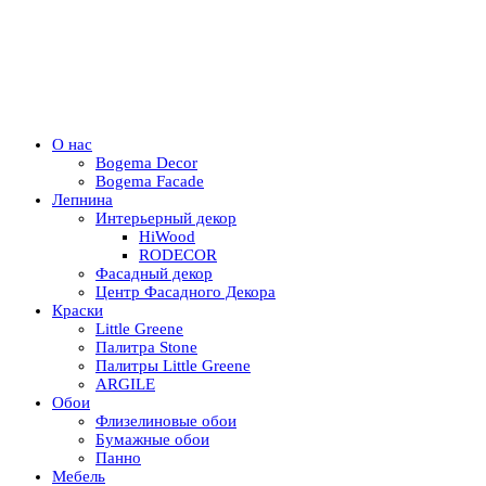
О нас
Bogema Decor
Bogema Facade
Лепнина
Интерьерный декор
HiWood
RODECOR
Фасадный декор
Центр Фасадного Декора
Краски
Little Greene
Палитра Stone
Палитры Little Greene
ARGILE
Обои
Флизелиновые обои
Бумажные обои
Панно
Мебель