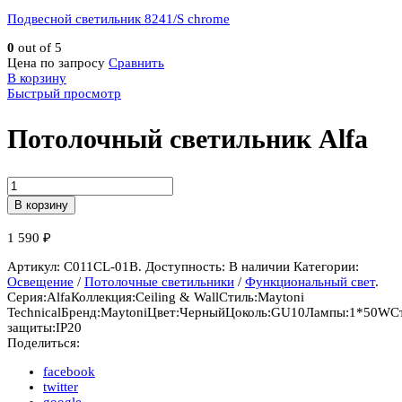
Подвесной светильник 8241/S chrome
0
out of 5
Цена по запросу
Сравнить
В корзину
Быстрый просмотр
Потолочный светильник Alfa
Количество
Потолочный
В корзину
светильник
Alfa
1 590
₽
Артикул:
C011CL-01B
.
Доступность:
В наличии
Категории:
Освещение
/
Потолочные светильники
/
Функциональный свет
.
Серия:
Alfa
Коллекция:
Ceiling & Wall
Стиль:
Maytoni
Technical
Бренд:
Maytoni
Цвет:
Черный
Цоколь:
GU10
Лампы:
1*50W
С
защиты:
IP20
Поделиться:
facebook
twitter