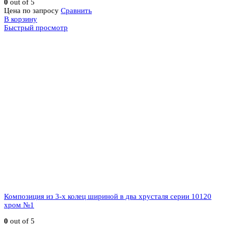
0
out of 5
Цена по запросу
Сравнить
В корзину
Быстрый просмотр
Композиция из 3-х колец шириной в два хрусталя серии 10120
хром №1
0
out of 5