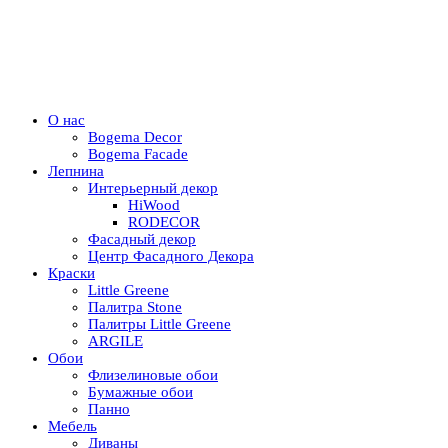
О нас
Bogema Decor
Bogema Facade
Лепнина
Интерьерный декор
HiWood
RODECOR
Фасадный декор
Центр Фасадного Декора
Краски
Little Greene
Палитра Stone
Палитры Little Greene
ARGILE
Обои
Флизелиновые обои
Бумажные обои
Панно
Мебель
Диваны