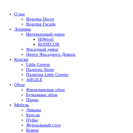
О нас
Bogema Decor
Bogema Facade
Лепнина
Интерьерный декор
HiWood
RODECOR
Фасадный декор
Центр Фасадного Декора
Краски
Little Greene
Палитра Stone
Палитры Little Greene
ARGILE
Обои
Флизелиновые обои
Бумажные обои
Панно
Мебель
Диваны
Кресла
Пуфы
Журнальный стол
Ковры