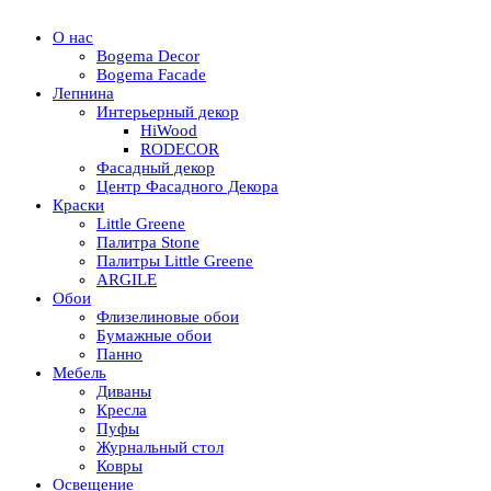
О нас
Bogema Decor
Bogema Facade
Лепнина
Интерьерный декор
HiWood
RODECOR
Фасадный декор
Центр Фасадного Декора
Краски
Little Greene
Палитра Stone
Палитры Little Greene
ARGILE
Обои
Флизелиновые обои
Бумажные обои
Панно
Мебель
Диваны
Кресла
Пуфы
Журнальный стол
Ковры
Освещение