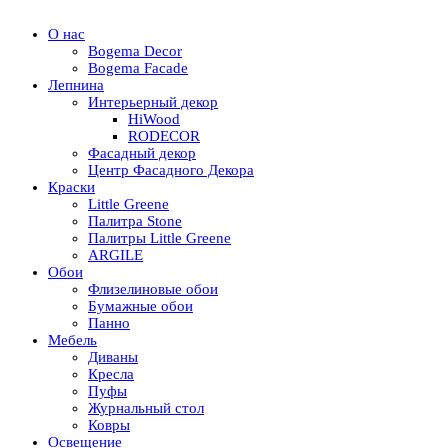
О нас
Bogema Decor
Bogema Facade
Лепнина
Интерьерный декор
HiWood
RODECOR
Фасадный декор
Центр Фасадного Декора
Краски
Little Greene
Палитра Stone
Палитры Little Greene
ARGILE
Обои
Флизелиновые обои
Бумажные обои
Панно
Мебель
Диваны
Кресла
Пуфы
Журнальный стол
Ковры
Освещение