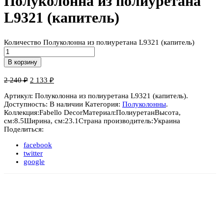
Полуколонна из полиуретана
L9321 (капитель)
Количество Полуколонна из полиуретана L9321 (капитель)
В корзину
2 240
₽
2 133
₽
Артикул:
Полуколонна из полиуретана L9321 (капитель)
.
Доступность:
В наличии
Категория:
Полуколонны
.
Коллекция:
Fabello Decor
Материал:
Полиуретан
Высота,
см:
8.5
Ширина, см:
23.1
Страна производитель:
Украина
Поделиться:
facebook
twitter
google