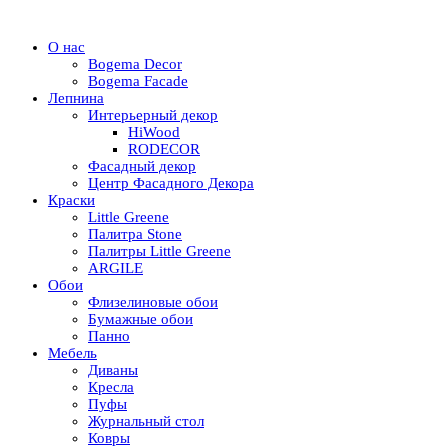
О нас
Bogema Decor
Bogema Facade
Лепнина
Интерьерный декор
HiWood
RODECOR
Фасадный декор
Центр Фасадного Декора
Краски
Little Greene
Палитра Stone
Палитры Little Greene
ARGILE
Обои
Флизелиновые обои
Бумажные обои
Панно
Мебель
Диваны
Кресла
Пуфы
Журнальный стол
Ковры