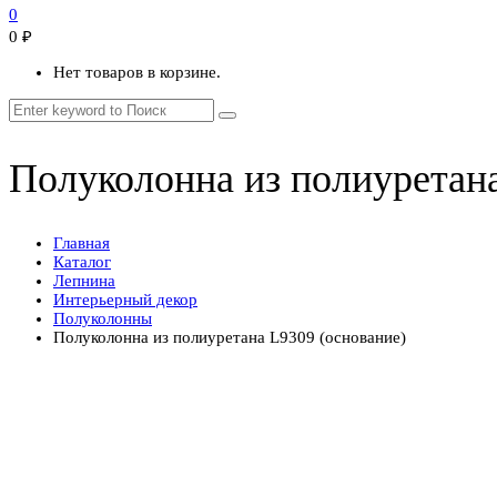
0
0
₽
Нет товаров в корзине.
Полуколонна из полиуретана
Главная
Каталог
Лепнина
Интерьерный декор
Полуколонны
Полуколонна из полиуретана L9309 (основание)