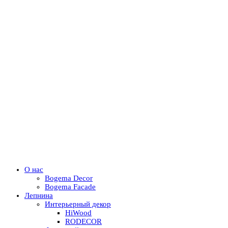
О нас
Bogema Decor
Bogema Facade
Лепнина
Интерьерный декор
HiWood
RODECOR