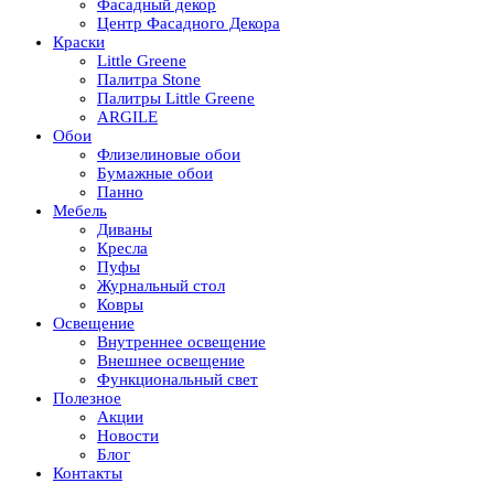
Фасадный декор
Центр Фасадного Декора
Краски
Little Greene
Палитра Stone
Палитры Little Greene
ARGILE
Обои
Флизелиновые обои
Бумажные обои
Панно
Мебель
Диваны
Кресла
Пуфы
Журнальный стол
Ковры
Освещение
Внутреннее освещение
Внешнее освещение
Функциональный свет
Полезное
Акции
Новости
Блог
Контакты