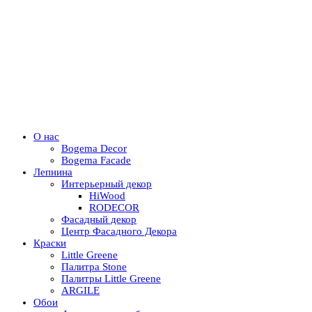
О нас
Bogema Decor
Bogema Facade
Лепнина
Интерьерный декор
HiWood
RODECOR
Фасадный декор
Центр Фасадного Декора
Краски
Little Greene
Палитра Stone
Палитры Little Greene
ARGILE
Обои