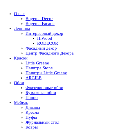
О нас
Bogema Decor
Bogema Facade
Лепнина
Интерьерный декор
HiWood
RODECOR
Фасадный декор
Центр Фасадного Декора
Краски
Little Greene
Палитра Stone
Палитры Little Greene
ARGILE
Обои
Флизелиновые обои
Бумажные обои
Панно
Мебель
Диваны
Кресла
Пуфы
Журнальный стол
Ковры