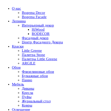
О нас
Bogema Decor
Bogema Facade
Лепнина
Интерьерный декор
HiWood
RODECOR
Фасадный декор
Центр Фасадного Декора
Краски
Little Greene
Палитра Stone
Палитры Little Greene
ARGILE
Обои
Флизелиновые обои
Бумажные обои
Панно
Мебель
Диваны
Кресла
Пуфы
Журнальный стол
Ковры
Освещение