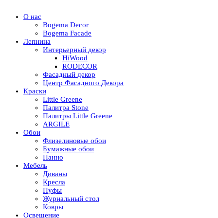
О нас
Bogema Decor
Bogema Facade
Лепнина
Интерьерный декор
HiWood
RODECOR
Фасадный декор
Центр Фасадного Декора
Краски
Little Greene
Палитра Stone
Палитры Little Greene
ARGILE
Обои
Флизелиновые обои
Бумажные обои
Панно
Мебель
Диваны
Кресла
Пуфы
Журнальный стол
Ковры
Освещение