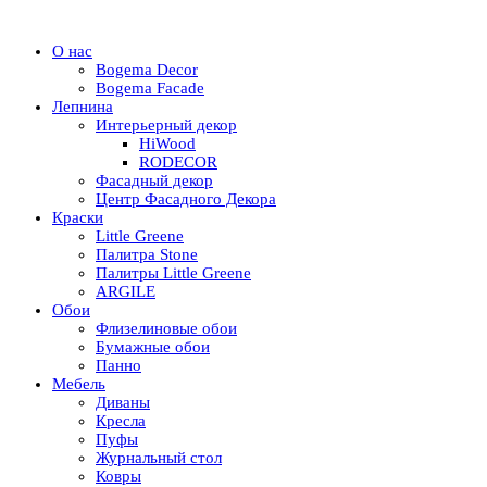
О нас
Bogema Decor
Bogema Facade
Лепнина
Интерьерный декор
HiWood
RODECOR
Фасадный декор
Центр Фасадного Декора
Краски
Little Greene
Палитра Stone
Палитры Little Greene
ARGILE
Обои
Флизелиновые обои
Бумажные обои
Панно
Мебель
Диваны
Кресла
Пуфы
Журнальный стол
Ковры