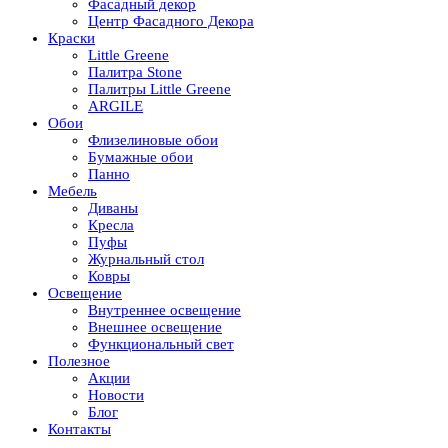
Фасадный декор
Центр Фасадного Декора
Краски
Little Greene
Палитра Stone
Палитры Little Greene
ARGILE
Обои
Флизелиновые обои
Бумажные обои
Панно
Мебель
Диваны
Кресла
Пуфы
Журнальный стол
Ковры
Освещение
Внутреннее освещение
Внешнее освещение
Функциональный свет
Полезное
Акции
Новости
Блог
Контакты