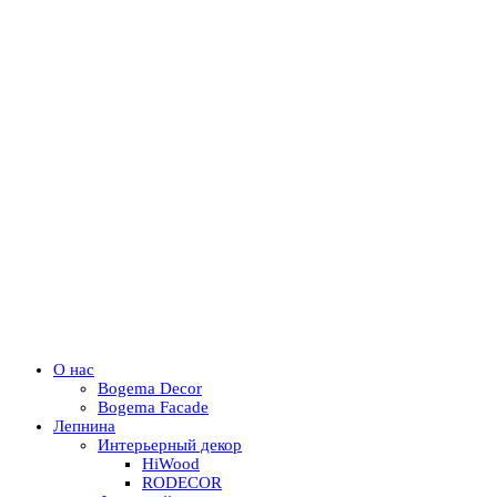
О нас
Bogema Decor
Bogema Facade
Лепнина
Интерьерный декор
HiWood
RODECOR