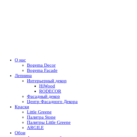
О нас
Bogema Decor
Bogema Facade
Лепнина
Интерьерный декор
HiWood
RODECOR
Фасадный декор
Центр Фасадного Декора
Краски
Little Greene
Палитра Stone
Палитры Little Greene
ARGILE
Обои