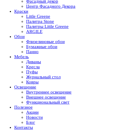
Фасадный декор
Центр Фасадного Декора
Краски
Little Greene
Палитра Stone
Палитры Little Greene
ARGILE
Обои
Флизелиновые обои
Бумажные обои
Панно
Мебель
Диваны
Кресла
Пуфы
Журнальный стол
Ковры
Освещение
Внутреннее освещение
Внешнее освещение
Функциональный свет
Полезное
Акции
Новости
Блог
Контакты