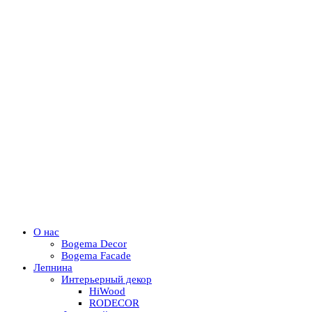
О нас
Bogema Decor
Bogema Facade
Лепнина
Интерьерный декор
HiWood
RODECOR