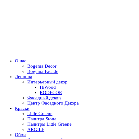
О нас
Bogema Decor
Bogema Facade
Лепнина
Интерьерный декор
HiWood
RODECOR
Фасадный декор
Центр Фасадного Декора
Краски
Little Greene
Палитра Stone
Палитры Little Greene
ARGILE
Обои