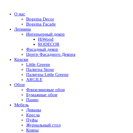
О нас
Bogema Decor
Bogema Facade
Лепнина
Интерьерный декор
HiWood
RODECOR
Фасадный декор
Центр Фасадного Декора
Краски
Little Greene
Палитра Stone
Палитры Little Greene
ARGILE
Обои
Флизелиновые обои
Бумажные обои
Панно
Мебель
Диваны
Кресла
Пуфы
Журнальный стол
Ковры