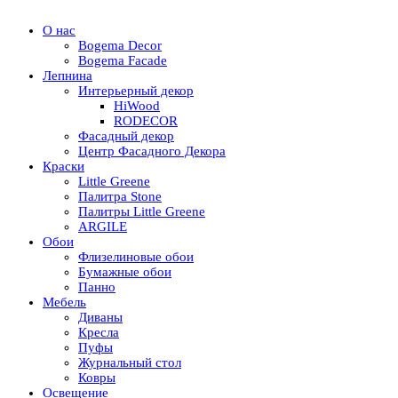
О нас
Bogema Decor
Bogema Facade
Лепнина
Интерьерный декор
HiWood
RODECOR
Фасадный декор
Центр Фасадного Декора
Краски
Little Greene
Палитра Stone
Палитры Little Greene
ARGILE
Обои
Флизелиновые обои
Бумажные обои
Панно
Мебель
Диваны
Кресла
Пуфы
Журнальный стол
Ковры
Освещение