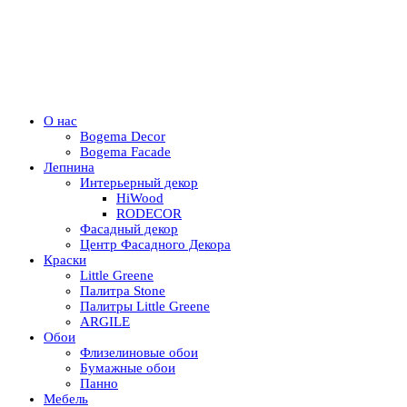
О нас
Bogema Decor
Bogema Facade
Лепнина
Интерьерный декор
HiWood
RODECOR
Фасадный декор
Центр Фасадного Декора
Краски
Little Greene
Палитра Stone
Палитры Little Greene
ARGILE
Обои
Флизелиновые обои
Бумажные обои
Панно
Мебель