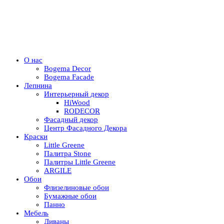
О нас
Bogema Decor
Bogema Facade
Лепнина
Интерьерный декор
HiWood
RODECOR
Фасадный декор
Центр Фасадного Декора
Краски
Little Greene
Палитра Stone
Палитры Little Greene
ARGILE
Обои
Флизелиновые обои
Бумажные обои
Панно
Мебель
Диваны