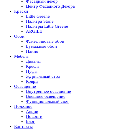
Фасадный декор
Центр Фасадного Декора
Краски
Little Greene
Палитра Stone
Палитры Little Greene
ARGILE
Обои
Флизелиновые обои
Бумажные обои
Панно
Мебель
Диваны
Кресла
Пуфы
Журнальный стол
Ковры
Освещение
Внутреннее освещение
Внешнее освещение
Функциональный свет
Полезное
Акции
Новости
Блог
Контакты