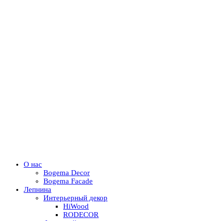
О нас
Bogema Decor
Bogema Facade
Лепнина
Интерьерный декор
HiWood
RODECOR