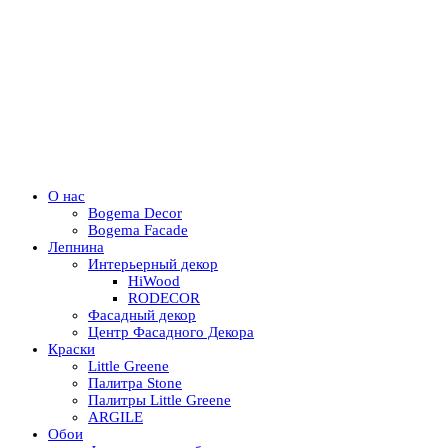
О нас
Bogema Decor
Bogema Facade
Лепнина
Интерьерный декор
HiWood
RODECOR
Фасадный декор
Центр Фасадного Декора
Краски
Little Greene
Палитра Stone
Палитры Little Greene
ARGILE
Обои