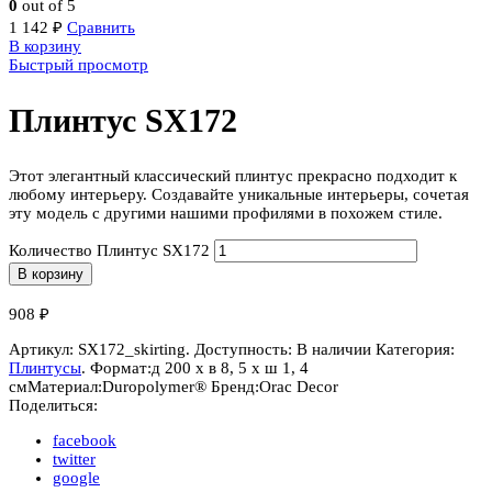
0
out of 5
1 142
₽
Сравнить
В корзину
Быстрый просмотр
Плинтус SX172
Этот элегантный классический плинтус прекрасно подходит к
любому интерьеру. Создавайте уникальные интерьеры, сочетая
эту модель с другими нашими профилями в похожем стиле.
Количество Плинтус SX172
В корзину
908
₽
Артикул:
SX172_skirting
.
Доступность:
В наличии
Категория:
Плинтусы
.
Формат:
д 200 x в 8
,
5 x ш 1
,
4
см
Материал:
Duropolymer® ‎
Бренд:
Orac Decor
Поделиться:
facebook
twitter
google