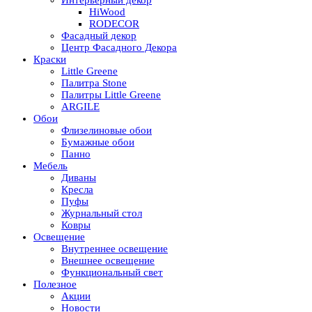
Интерьерный декор
HiWood
RODECOR
Фасадный декор
Центр Фасадного Декора
Краски
Little Greene
Палитра Stone
Палитры Little Greene
ARGILE
Обои
Флизелиновые обои
Бумажные обои
Панно
Мебель
Диваны
Кресла
Пуфы
Журнальный стол
Ковры
Освещение
Внутреннее освещение
Внешнее освещение
Функциональный свет
Полезное
Акции
Новости