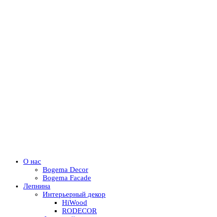
О нас
Bogema Decor
Bogema Facade
Лепнина
Интерьерный декор
HiWood
RODECOR