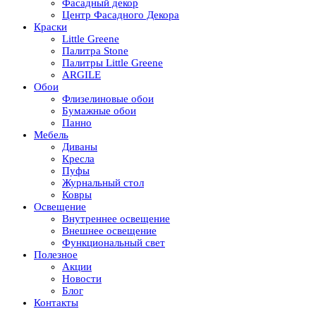
Фасадный декор
Центр Фасадного Декора
Краски
Little Greene
Палитра Stone
Палитры Little Greene
ARGILE
Обои
Флизелиновые обои
Бумажные обои
Панно
Мебель
Диваны
Кресла
Пуфы
Журнальный стол
Ковры
Освещение
Внутреннее освещение
Внешнее освещение
Функциональный свет
Полезное
Акции
Новости
Блог
Контакты