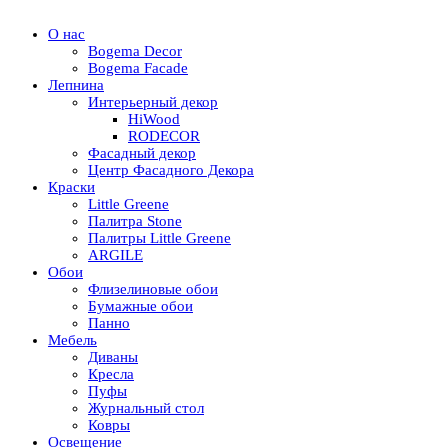
О нас
Bogema Decor
Bogema Facade
Лепнина
Интерьерный декор
HiWood
RODECOR
Фасадный декор
Центр Фасадного Декора
Краски
Little Greene
Палитра Stone
Палитры Little Greene
ARGILE
Обои
Флизелиновые обои
Бумажные обои
Панно
Мебель
Диваны
Кресла
Пуфы
Журнальный стол
Ковры
Освещение