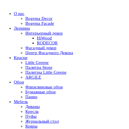
О нас
Bogema Decor
Bogema Facade
Лепнина
Интерьерный декор
HiWood
RODECOR
Фасадный декор
Центр Фасадного Декора
Краски
Little Greene
Палитра Stone
Палитры Little Greene
ARGILE
Обои
Флизелиновые обои
Бумажные обои
Панно
Мебель
Диваны
Кресла
Пуфы
Журнальный стол
Ковры