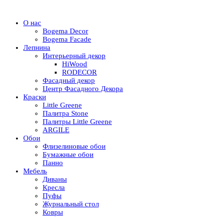
О нас
Bogema Decor
Bogema Facade
Лепнина
Интерьерный декор
HiWood
RODECOR
Фасадный декор
Центр Фасадного Декора
Краски
Little Greene
Палитра Stone
Палитры Little Greene
ARGILE
Обои
Флизелиновые обои
Бумажные обои
Панно
Мебель
Диваны
Кресла
Пуфы
Журнальный стол
Ковры