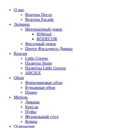
О нас
Bogema Decor
Bogema Facade
Лепнина
Интерьерный декор
HiWood
RODECOR
Фасадный декор
Центр Фасадного Декора
Краски
Little Greene
Палитра Stone
Палитры Little Greene
ARGILE
Обои
Флизелиновые обои
Бумажные обои
Панно
Мебель
Диваны
Кресла
Пуфы
Журнальный стол
Ковры
Освещение