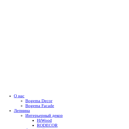
О нас
Bogema Decor
Bogema Facade
Лепнина
Интерьерный декор
HiWood
RODECOR