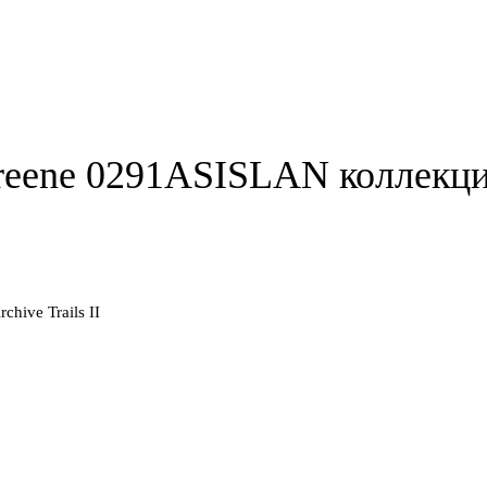
reene 0291ASISLAN коллекции 
hive Trails II