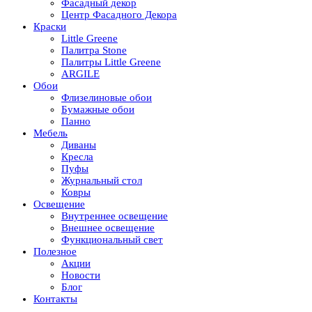
Фасадный декор
Центр Фасадного Декора
Краски
Little Greene
Палитра Stone
Палитры Little Greene
ARGILE
Обои
Флизелиновые обои
Бумажные обои
Панно
Мебель
Диваны
Кресла
Пуфы
Журнальный стол
Ковры
Освещение
Внутреннее освещение
Внешнее освещение
Функциональный свет
Полезное
Акции
Новости
Блог
Контакты