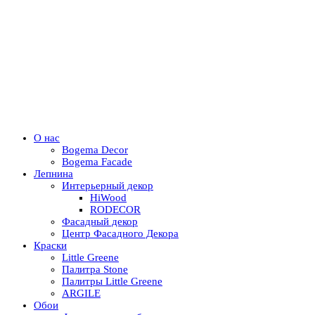
О нас
Bogema Decor
Bogema Facade
Лепнина
Интерьерный декор
HiWood
RODECOR
Фасадный декор
Центр Фасадного Декора
Краски
Little Greene
Палитра Stone
Палитры Little Greene
ARGILE
Обои