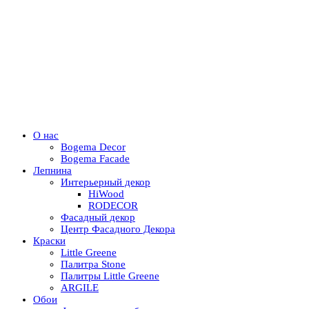
О нас
Bogema Decor
Bogema Facade
Лепнина
Интерьерный декор
HiWood
RODECOR
Фасадный декор
Центр Фасадного Декора
Краски
Little Greene
Палитра Stone
Палитры Little Greene
ARGILE
Обои