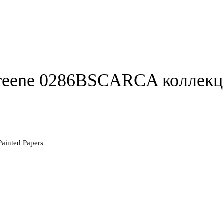
reene 0286BSCARCA коллекци
ainted Papers