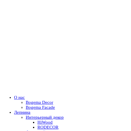
О нас
Bogema Decor
Bogema Facade
Лепнина
Интерьерный декор
HiWood
RODECOR