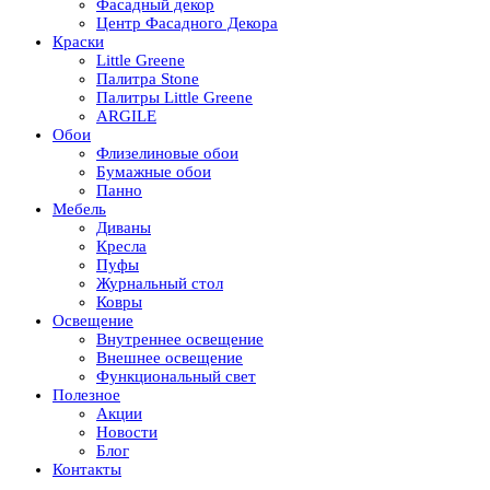
Фасадный декор
Центр Фасадного Декора
Краски
Little Greene
Палитра Stone
Палитры Little Greene
ARGILE
Обои
Флизелиновые обои
Бумажные обои
Панно
Мебель
Диваны
Кресла
Пуфы
Журнальный стол
Ковры
Освещение
Внутреннее освещение
Внешнее освещение
Функциональный свет
Полезное
Акции
Новости
Блог
Контакты