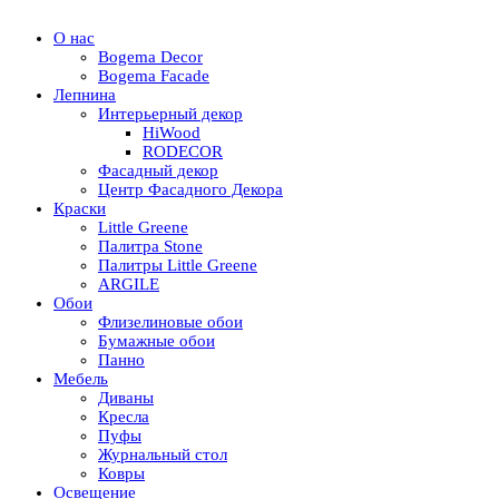
О нас
Bogema Decor
Bogema Facade
Лепнина
Интерьерный декор
HiWood
RODECOR
Фасадный декор
Центр Фасадного Декора
Краски
Little Greene
Палитра Stone
Палитры Little Greene
ARGILE
Обои
Флизелиновые обои
Бумажные обои
Панно
Мебель
Диваны
Кресла
Пуфы
Журнальный стол
Ковры
Освещение