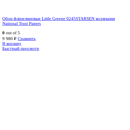
Обои флизелиновые Little Greene 0245STARSEN коллекции
National Trust Papers
0
out of 5
9 980
₽
Сравнить
В корзину
Быстрый просмотр