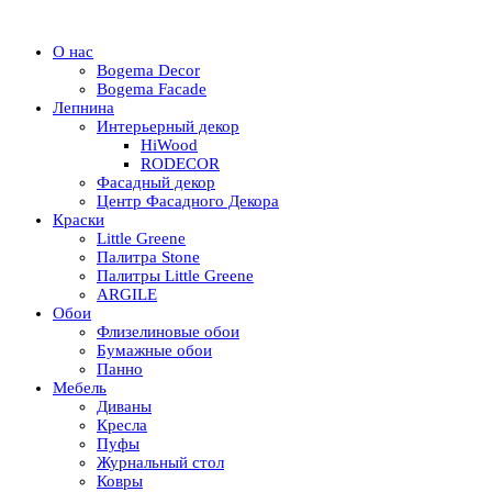
О нас
Bogema Decor
Bogema Facade
Лепнина
Интерьерный декор
HiWood
RODECOR
Фасадный декор
Центр Фасадного Декора
Краски
Little Greene
Палитра Stone
Палитры Little Greene
ARGILE
Обои
Флизелиновые обои
Бумажные обои
Панно
Мебель
Диваны
Кресла
Пуфы
Журнальный стол
Ковры