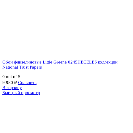
Обои флизелиновые Little Greene 0245HECELES коллекции
National Trust Papers
0
out of 5
9 980
₽
Сравнить
В корзину
Быстрый просмотр