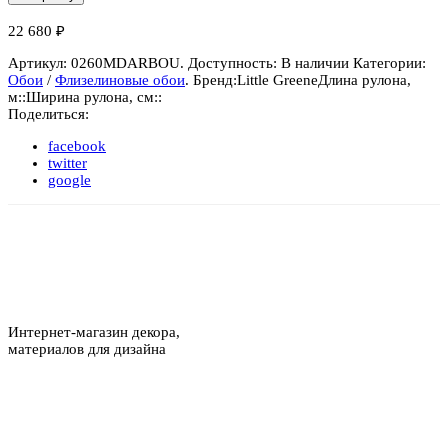
22 680
₽
Артикул:
0260MDARBOU
.
Доступность:
В наличии
Категории:
Обои
/
Флизелиновые обои
.
Бренд:
Little Greene
Длина рулона,
м::
Ширина рулона, см::
Поделиться:
facebook
twitter
google
Интернет-магазин декора,
материалов для дизайна