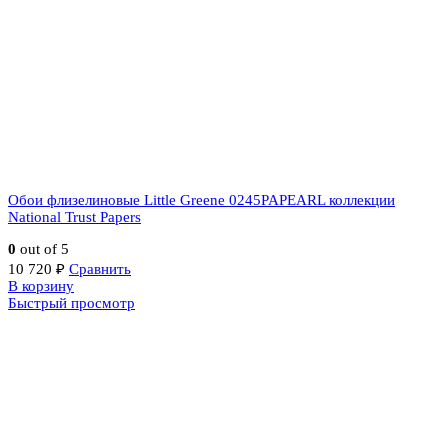
Обои флизелиновые Little Greene 0245PAPEARL коллекции
National Trust Papers
0
out of 5
10 720
₽
Сравнить
В корзину
Быстрый просмотр