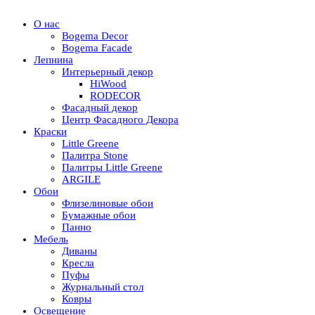
О нас
Bogema Decor
Bogema Facade
Лепнина
Интерьерный декор
HiWood
RODECOR
Фасадный декор
Центр Фасадного Декора
Краски
Little Greene
Палитра Stone
Палитры Little Greene
ARGILE
Обои
Флизелиновые обои
Бумажные обои
Панно
Мебель
Диваны
Кресла
Пуфы
Журнальный стол
Ковры
Освещение