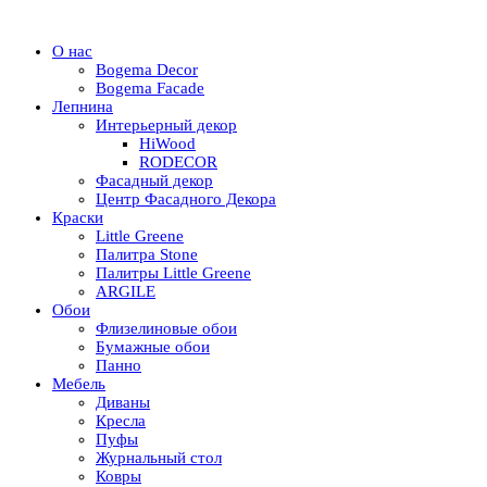
О нас
Bogema Decor
Bogema Facade
Лепнина
Интерьерный декор
HiWood
RODECOR
Фасадный декор
Центр Фасадного Декора
Краски
Little Greene
Палитра Stone
Палитры Little Greene
ARGILE
Обои
Флизелиновые обои
Бумажные обои
Панно
Мебель
Диваны
Кресла
Пуфы
Журнальный стол
Ковры