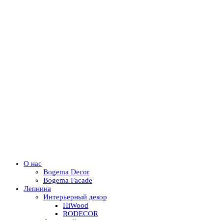
О нас
Bogema Decor
Bogema Facade
Лепнина
Интерьерный декор
HiWood
RODECOR