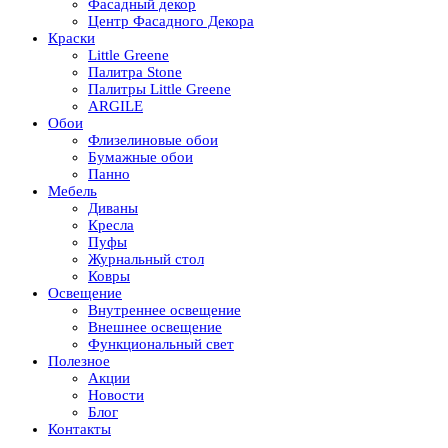
Фасадный декор
Центр Фасадного Декора
Краски
Little Greene
Палитра Stone
Палитры Little Greene
ARGILE
Обои
Флизелиновые обои
Бумажные обои
Панно
Мебель
Диваны
Кресла
Пуфы
Журнальный стол
Ковры
Освещение
Внутреннее освещение
Внешнее освещение
Функциональный свет
Полезное
Акции
Новости
Блог
Контакты