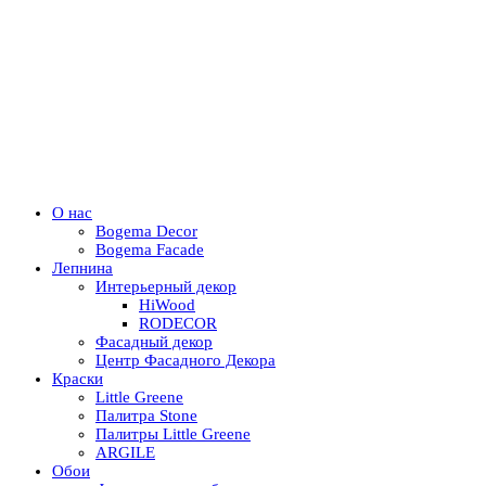
О нас
Bogema Decor
Bogema Facade
Лепнина
Интерьерный декор
HiWood
RODECOR
Фасадный декор
Центр Фасадного Декора
Краски
Little Greene
Палитра Stone
Палитры Little Greene
ARGILE
Обои