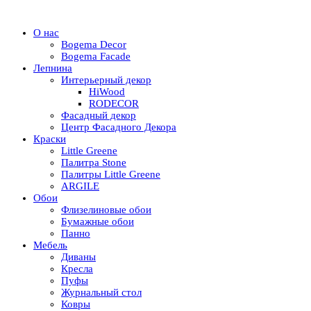
О нас
Bogema Decor
Bogema Facade
Лепнина
Интерьерный декор
HiWood
RODECOR
Фасадный декор
Центр Фасадного Декора
Краски
Little Greene
Палитра Stone
Палитры Little Greene
ARGILE
Обои
Флизелиновые обои
Бумажные обои
Панно
Мебель
Диваны
Кресла
Пуфы
Журнальный стол
Ковры