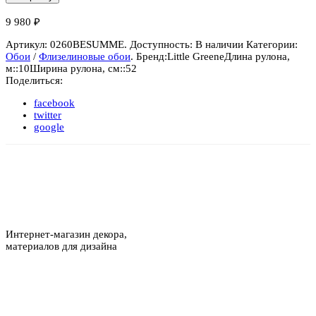
9 980
₽
Артикул:
0260BESUMME
.
Доступность:
В наличии
Категории:
Обои
/
Флизелиновые обои
.
Бренд:
Little Greene
Длина рулона,
м::
10
Ширина рулона, см::
52
Поделиться:
facebook
twitter
google
Интернет-магазин декора,
материалов для дизайна