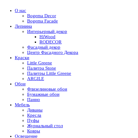
О нас
Bogema Decor
Bogema Facade
Лепнина
Интерьерный декор
HiWood
RODECOR
Фасадный декор
Центр Фасадного Декора
Краски
Little Greene
Палитра Stone
Палитры Little Greene
ARGILE
Обои
Флизелиновые обои
Бумажные обои
Панно
Мебель
Диваны
Кресла
Пуфы
Журнальный стол
Ковры
Освещение