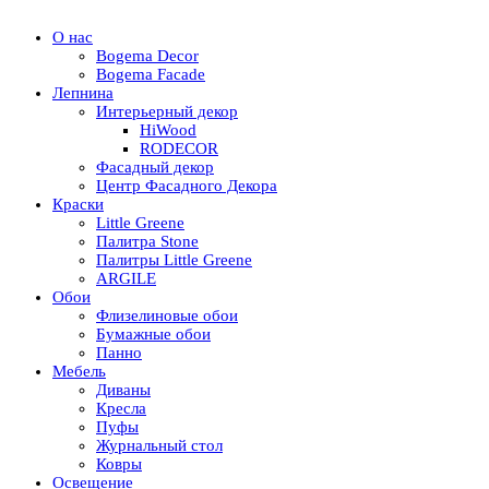
О нас
Bogema Decor
Bogema Facade
Лепнина
Интерьерный декор
HiWood
RODECOR
Фасадный декор
Центр Фасадного Декора
Краски
Little Greene
Палитра Stone
Палитры Little Greene
ARGILE
Обои
Флизелиновые обои
Бумажные обои
Панно
Мебель
Диваны
Кресла
Пуфы
Журнальный стол
Ковры
Освещение