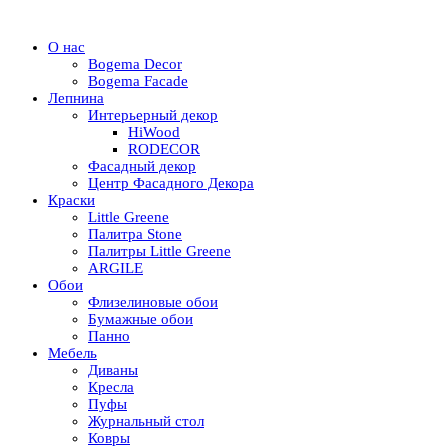
О нас
Bogema Decor
Bogema Facade
Лепнина
Интерьерный декор
HiWood
RODECOR
Фасадный декор
Центр Фасадного Декора
Краски
Little Greene
Палитра Stone
Палитры Little Greene
ARGILE
Обои
Флизелиновые обои
Бумажные обои
Панно
Мебель
Диваны
Кресла
Пуфы
Журнальный стол
Ковры