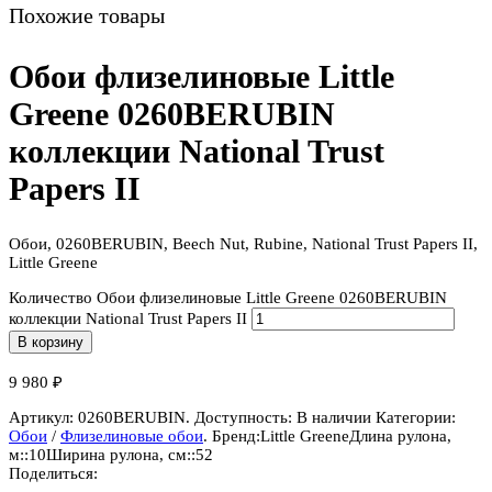
Похожие товары
Обои флизелиновые Little
Greene 0260BERUBIN
коллекции National Trust
Papers II
Обои, 0260BERUBIN, Beech Nut, Rubine, National Trust Papers II,
Little Greene
Количество Обои флизелиновые Little Greene 0260BERUBIN
коллекции National Trust Papers II
В корзину
9 980
₽
Артикул:
0260BERUBIN
.
Доступность:
В наличии
Категории:
Обои
/
Флизелиновые обои
.
Бренд:
Little Greene
Длина рулона,
м::
10
Ширина рулона, см::
52
Поделиться: