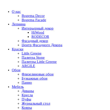
О нас
Bogema Decor
Bogema Facade
Лепнина
Интерьерный декор
HiWood
RODECOR
Фасадный декор
Центр Фасадного Декора
Краски
Little Greene
Палитра Stone
Палитры Little Greene
ARGILE
Обои
Флизелиновые обои
Бумажные обои
Панно
Мебель
Диваны
Кресла
Пуфы
Журнальный стол
Ковры