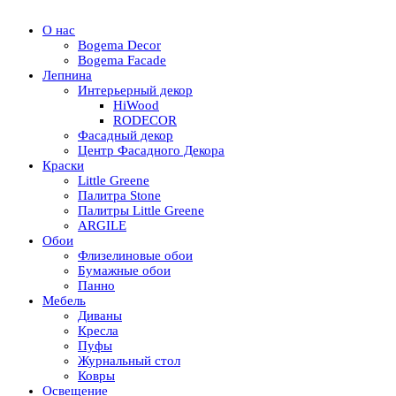
О нас
Bogema Decor
Bogema Facade
Лепнина
Интерьерный декор
HiWood
RODECOR
Фасадный декор
Центр Фасадного Декора
Краски
Little Greene
Палитра Stone
Палитры Little Greene
ARGILE
Обои
Флизелиновые обои
Бумажные обои
Панно
Мебель
Диваны
Кресла
Пуфы
Журнальный стол
Ковры
Освещение