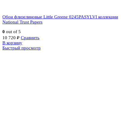
Обои флизелиновые Little Greene 0245PASYLVI коллекции
National Trust Papers
0
out of 5
10 720
₽
Сравнить
В корзину
Быстрый просмотр