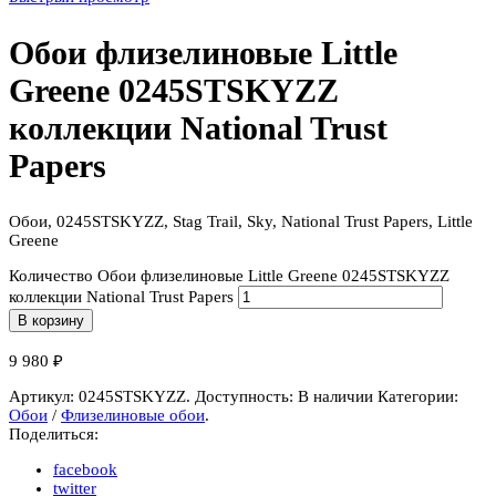
Обои флизелиновые Little
Greene 0245STSKYZZ
коллекции National Trust
Papers
Обои, 0245STSKYZZ, Stag Trail, Sky, National Trust Papers, Little
Greene
Количество Обои флизелиновые Little Greene 0245STSKYZZ
коллекции National Trust Papers
В корзину
9 980
₽
Артикул:
0245STSKYZZ
.
Доступность:
В наличии
Категории:
Обои
/
Флизелиновые обои
.
Поделиться:
facebook
twitter