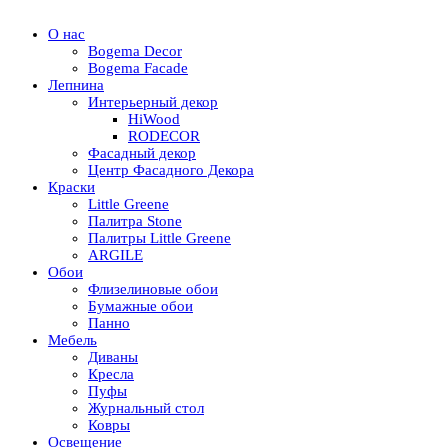
О нас
Bogema Decor
Bogema Facade
Лепнина
Интерьерный декор
HiWood
RODECOR
Фасадный декор
Центр Фасадного Декора
Краски
Little Greene
Палитра Stone
Палитры Little Greene
ARGILE
Обои
Флизелиновые обои
Бумажные обои
Панно
Мебель
Диваны
Кресла
Пуфы
Журнальный стол
Ковры
Освещение