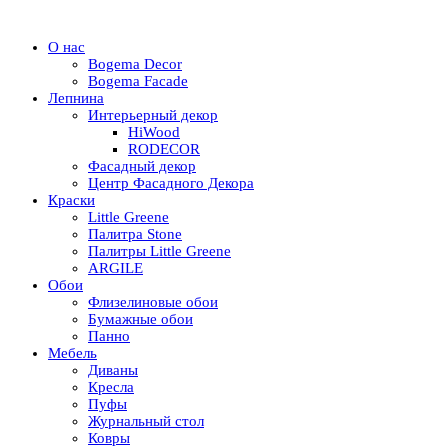
О нас
Bogema Decor
Bogema Facade
Лепнина
Интерьерный декор
HiWood
RODECOR
Фасадный декор
Центр Фасадного Декора
Краски
Little Greene
Палитра Stone
Палитры Little Greene
ARGILE
Обои
Флизелиновые обои
Бумажные обои
Панно
Мебель
Диваны
Кресла
Пуфы
Журнальный стол
Ковры