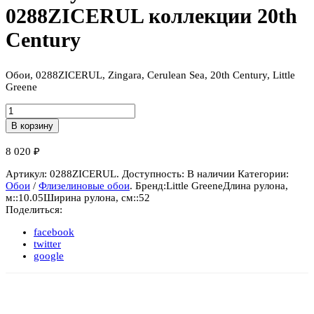
0288ZICERUL коллекции 20th
Century
Обои, 0288ZICERUL, Zingara, Cerulean Sea, 20th Century, Little
Greene
Количество
Обои
В корзину
бумажные
Little
8 020
₽
Greene
0288ZICERUL
Артикул:
0288ZICERUL
.
Доступность:
В наличии
Категории:
коллекции
Обои
/
Флизелиновые обои
.
Бренд:
Little Greene
Длина рулона,
20th
м::
10.05
Ширина рулона, см::
52
Century
Поделиться:
facebook
twitter
google