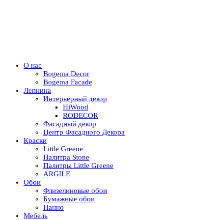
О нас
Bogema Decor
Bogema Facade
Лепнина
Интерьерный декор
HiWood
RODECOR
Фасадный декор
Центр Фасадного Декора
Краски
Little Greene
Палитра Stone
Палитры Little Greene
ARGILE
Обои
Флизелиновые обои
Бумажные обои
Панно
Мебель