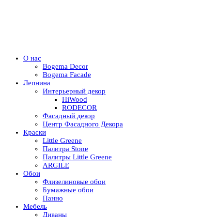
О нас
Bogema Decor
Bogema Facade
Лепнина
Интерьерный декор
HiWood
RODECOR
Фасадный декор
Центр Фасадного Декора
Краски
Little Greene
Палитра Stone
Палитры Little Greene
ARGILE
Обои
Флизелиновые обои
Бумажные обои
Панно
Мебель
Диваны