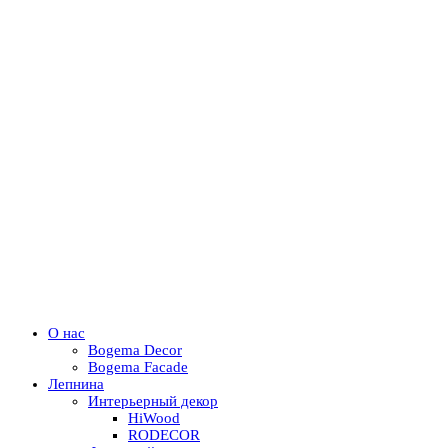
О нас
Bogema Decor
Bogema Facade
Лепнина
Интерьерный декор
HiWood
RODECOR