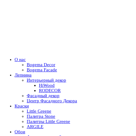
О нас
Bogema Decor
Bogema Facade
Лепнина
Интерьерный декор
HiWood
RODECOR
Фасадный декор
Центр Фасадного Декора
Краски
Little Greene
Палитра Stone
Палитры Little Greene
ARGILE
Обои