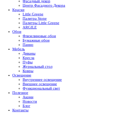
Фасадный декор
Центр Фасадного Декора
Краски
Little Greene
Палитра Stone
Палитры Little Greene
ARGILE
Обои
Флизелиновые обои
Бумажные обои
Панно
Мебель
Диваны
Кресла
Пуфы
Журнальный стол
Ковры
Освещение
Внутреннее освещение
Внешнее освещение
Функциональный свет
Полезное
Акции
Новости
Блог
Контакты