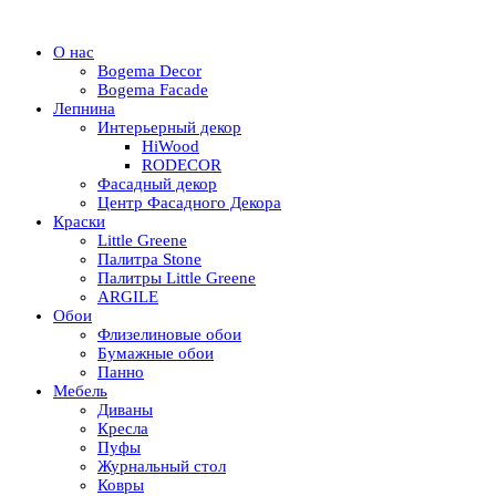
О нас
Bogema Decor
Bogema Facade
Лепнина
Интерьерный декор
HiWood
RODECOR
Фасадный декор
Центр Фасадного Декора
Краски
Little Greene
Палитра Stone
Палитры Little Greene
ARGILE
Обои
Флизелиновые обои
Бумажные обои
Панно
Мебель
Диваны
Кресла
Пуфы
Журнальный стол
Ковры