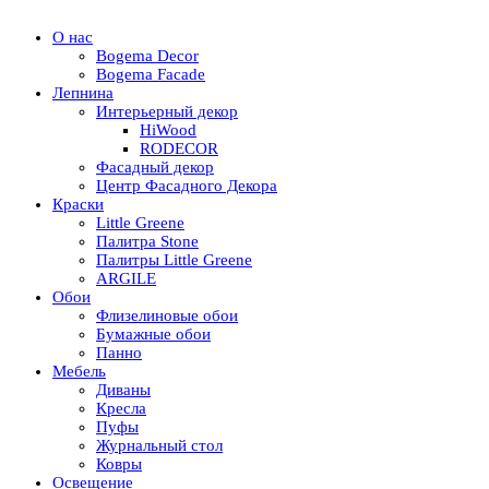
О нас
Bogema Decor
Bogema Facade
Лепнина
Интерьерный декор
HiWood
RODECOR
Фасадный декор
Центр Фасадного Декора
Краски
Little Greene
Палитра Stone
Палитры Little Greene
ARGILE
Обои
Флизелиновые обои
Бумажные обои
Панно
Мебель
Диваны
Кресла
Пуфы
Журнальный стол
Ковры
Освещение