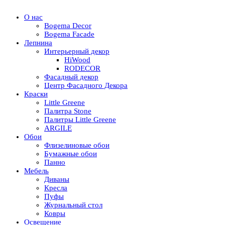
О нас
Bogema Decor
Bogema Facade
Лепнина
Интерьерный декор
HiWood
RODECOR
Фасадный декор
Центр Фасадного Декора
Краски
Little Greene
Палитра Stone
Палитры Little Greene
ARGILE
Обои
Флизелиновые обои
Бумажные обои
Панно
Мебель
Диваны
Кресла
Пуфы
Журнальный стол
Ковры
Освещение