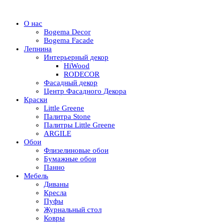
О нас
Bogema Decor
Bogema Facade
Лепнина
Интерьерный декор
HiWood
RODECOR
Фасадный декор
Центр Фасадного Декора
Краски
Little Greene
Палитра Stone
Палитры Little Greene
ARGILE
Обои
Флизелиновые обои
Бумажные обои
Панно
Мебель
Диваны
Кресла
Пуфы
Журнальный стол
Ковры