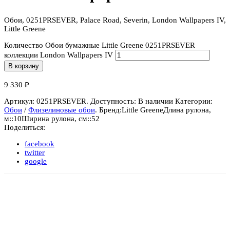
Обои, 0251PRSEVER, Palace Road, Severin, London Wallpapers IV,
Little Greene
Количество Обои бумажные Little Greene 0251PRSEVER
коллекции London Wallpapers IV
В корзину
9 330
₽
Артикул:
0251PRSEVER
.
Доступность:
В наличии
Категории:
Обои
/
Флизелиновые обои
.
Бренд:
Little Greene
Длина рулона,
м::
10
Ширина рулона, см::
52
Поделиться:
facebook
twitter
google