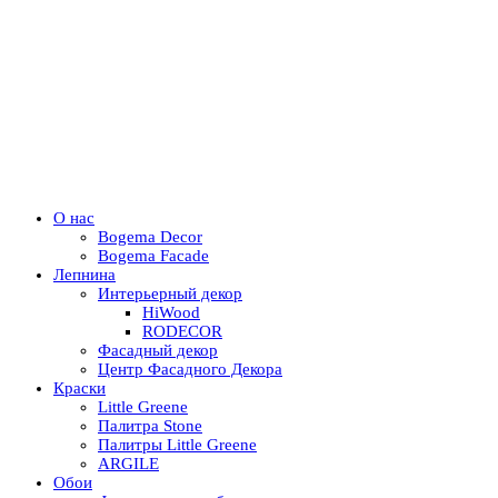
О нас
Bogema Decor
Bogema Facade
Лепнина
Интерьерный декор
HiWood
RODECOR
Фасадный декор
Центр Фасадного Декора
Краски
Little Greene
Палитра Stone
Палитры Little Greene
ARGILE
Обои