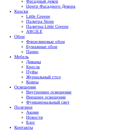
Фасадный декор
Центр Фасадного Декора
Краски
Little Greene
Палитра Stone
Палитры Little Greene
ARGILE
Обои
Флизелиновые обои
Бумажные обои
Панно
Мебель
Диваны
Кресла
Пуфы
Журнальный стол
Ковры
Освещение
Внутреннее освещение
Внешнее освещение
Функциональный свет
Полезное
Акции
Новости
Блог
Контакты