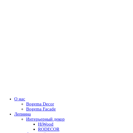
О нас
Bogema Decor
Bogema Facade
Лепнина
Интерьерный декор
HiWood
RODECOR