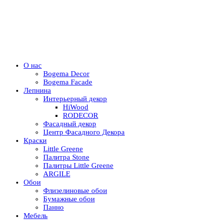
О нас
Bogema Decor
Bogema Facade
Лепнина
Интерьерный декор
HiWood
RODECOR
Фасадный декор
Центр Фасадного Декора
Краски
Little Greene
Палитра Stone
Палитры Little Greene
ARGILE
Обои
Флизелиновые обои
Бумажные обои
Панно
Мебель