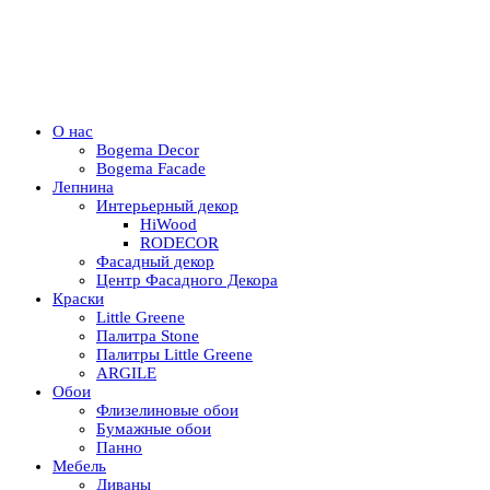
О нас
Bogema Decor
Bogema Facade
Лепнина
Интерьерный декор
HiWood
RODECOR
Фасадный декор
Центр Фасадного Декора
Краски
Little Greene
Палитра Stone
Палитры Little Greene
ARGILE
Обои
Флизелиновые обои
Бумажные обои
Панно
Мебель
Диваны