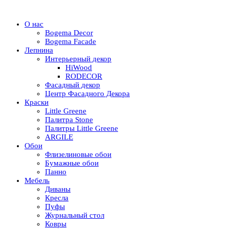
О нас
Bogema Decor
Bogema Facade
Лепнина
Интерьерный декор
HiWood
RODECOR
Фасадный декор
Центр Фасадного Декора
Краски
Little Greene
Палитра Stone
Палитры Little Greene
ARGILE
Обои
Флизелиновые обои
Бумажные обои
Панно
Мебель
Диваны
Кресла
Пуфы
Журнальный стол
Ковры