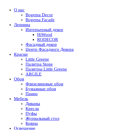
О нас
Bogema Decor
Bogema Facade
Лепнина
Интерьерный декор
HiWood
RODECOR
Фасадный декор
Центр Фасадного Декора
Краски
Little Greene
Палитра Stone
Палитры Little Greene
ARGILE
Обои
Флизелиновые обои
Бумажные обои
Панно
Мебель
Диваны
Кресла
Пуфы
Журнальный стол
Ковры
Освещение