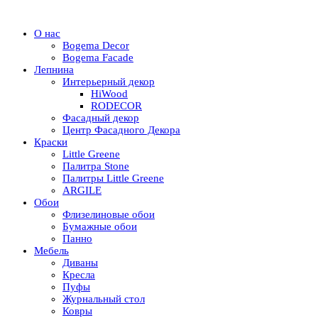
О нас
Bogema Decor
Bogema Facade
Лепнина
Интерьерный декор
HiWood
RODECOR
Фасадный декор
Центр Фасадного Декора
Краски
Little Greene
Палитра Stone
Палитры Little Greene
ARGILE
Обои
Флизелиновые обои
Бумажные обои
Панно
Мебель
Диваны
Кресла
Пуфы
Журнальный стол
Ковры