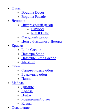
О нас
Bogema Decor
Bogema Facade
Лепнина
Интерьерный декор
HiWood
RODECOR
Фасадный декор
Центр Фасадного Декора
Краски
Little Greene
Палитра Stone
Палитры Little Greene
ARGILE
Обои
Флизелиновые обои
Бумажные обои
Панно
Мебель
Диваны
Кресла
Пуфы
Журнальный стол
Ковры
Освещение