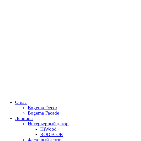
О нас
Bogema Decor
Bogema Facade
Лепнина
Интерьерный декор
HiWood
RODECOR
Фасадный декор