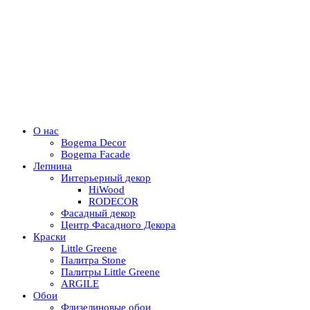
О нас
Bogema Decor
Bogema Facade
Лепнина
Интерьерный декор
HiWood
RODECOR
Фасадный декор
Центр Фасадного Декора
Краски
Little Greene
Палитра Stone
Палитры Little Greene
ARGILE
Обои
Флизелиновые обои