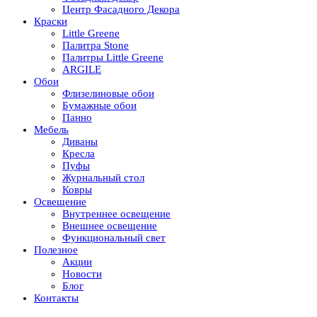
Центр Фасадного Декора
Краски
Little Greene
Палитра Stone
Палитры Little Greene
ARGILE
Обои
Флизелиновые обои
Бумажные обои
Панно
Мебель
Диваны
Кресла
Пуфы
Журнальный стол
Ковры
Освещение
Внутреннее освещение
Внешнее освещение
Функциональный свет
Полезное
Акции
Новости
Блог
Контакты