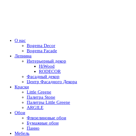
О нас
Bogema Decor
Bogema Facade
Лепнина
Интерьерный декор
HiWood
RODECOR
Фасадный декор
Центр Фасадного Декора
Краски
Little Greene
Палитра Stone
Палитры Little Greene
ARGILE
Обои
Флизелиновые обои
Бумажные обои
Панно
Мебель