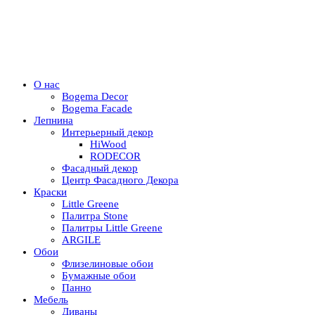
О нас
Bogema Decor
Bogema Facade
Лепнина
Интерьерный декор
HiWood
RODECOR
Фасадный декор
Центр Фасадного Декора
Краски
Little Greene
Палитра Stone
Палитры Little Greene
ARGILE
Обои
Флизелиновые обои
Бумажные обои
Панно
Мебель
Диваны