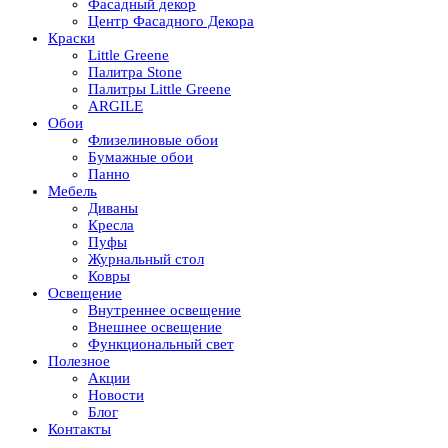
Фасадный декор
Центр Фасадного Декора
Краски
Little Greene
Палитра Stone
Палитры Little Greene
ARGILE
Обои
Флизелиновые обои
Бумажные обои
Панно
Мебель
Диваны
Кресла
Пуфы
Журнальный стол
Ковры
Освещение
Внутреннее освещение
Внешнее освещение
Функциональный свет
Полезное
Акции
Новости
Блог
Контакты