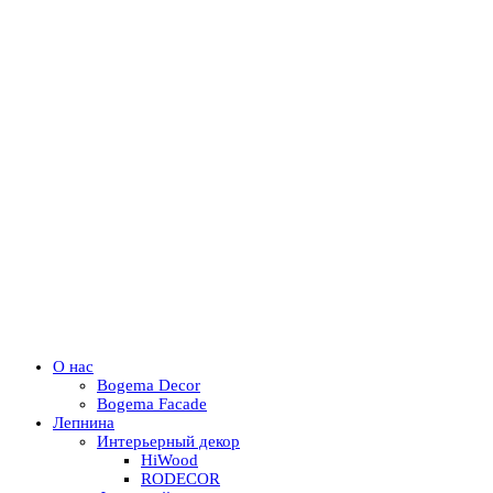
О нас
Bogema Decor
Bogema Facade
Лепнина
Интерьерный декор
HiWood
RODECOR