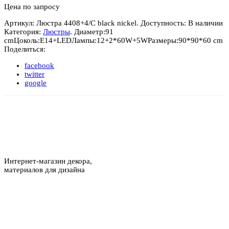
black
Цена по запросу
nickel
Артикул:
Люстра 4408+4/C black nickel
.
Доступность:
В наличии
Категория:
Люстры
.
Диаметр:
91
cm
Цоколь:
E14+LED
Лампы:
12+2*60W+5W
Размеры:
90*90*60 cm
Поделиться:
facebook
twitter
google
Интернет-магазин декора,
материалов для дизайна