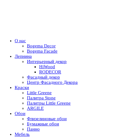
О нас
Bogema Decor
Bogema Facade
Лепнина
Интерьерный декор
HiWood
RODECOR
Фасадный декор
Центр Фасадного Декора
Краски
Little Greene
Палитра Stone
Палитры Little Greene
ARGILE
Обои
Флизелиновые обои
Бумажные обои
Панно
Мебель