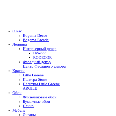
О нас
Bogema Decor
Bogema Facade
Лепнина
Интерьерный декор
HiWood
RODECOR
Фасадный декор
Центр Фасадного Декора
Краски
Little Greene
Палитра Stone
Палитры Little Greene
ARGILE
Обои
Флизелиновые обои
Бумажные обои
Панно
Мебель
Диваны