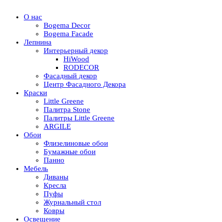
О нас
Bogema Decor
Bogema Facade
Лепнина
Интерьерный декор
HiWood
RODECOR
Фасадный декор
Центр Фасадного Декора
Краски
Little Greene
Палитра Stone
Палитры Little Greene
ARGILE
Обои
Флизелиновые обои
Бумажные обои
Панно
Мебель
Диваны
Кресла
Пуфы
Журнальный стол
Ковры
Освещение