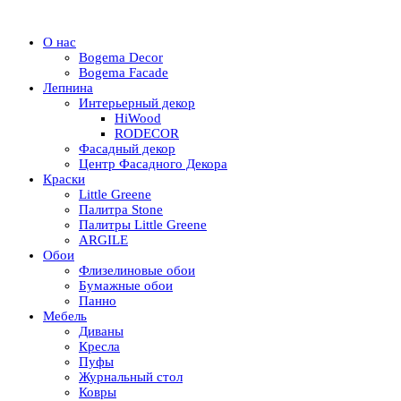
О нас
Bogema Decor
Bogema Facade
Лепнина
Интерьерный декор
HiWood
RODECOR
Фасадный декор
Центр Фасадного Декора
Краски
Little Greene
Палитра Stone
Палитры Little Greene
ARGILE
Обои
Флизелиновые обои
Бумажные обои
Панно
Мебель
Диваны
Кресла
Пуфы
Журнальный стол
Ковры