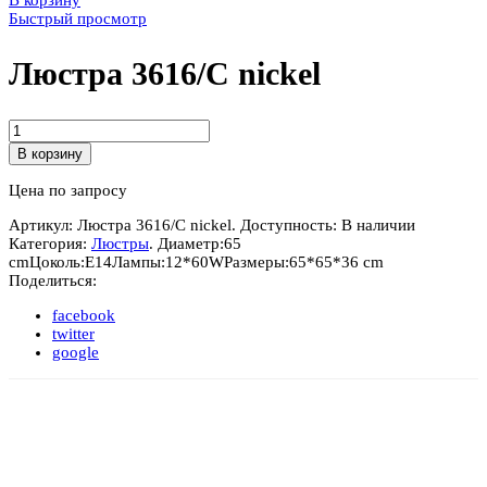
В корзину
Быстрый просмотр
Люстра 3616/C nickel
Количество
Люстра
В корзину
3616/C
nickel
Цена по запросу
Артикул:
Люстра 3616/C nickel
.
Доступность:
В наличии
Категория:
Люстры
.
Диаметр:
65
cm
Цоколь:
E14
Лампы:
12*60W
Размеры:
65*65*36 cm
Поделиться:
facebook
twitter
google