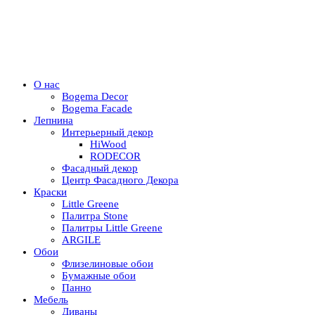
О нас
Bogema Decor
Bogema Facade
Лепнина
Интерьерный декор
HiWood
RODECOR
Фасадный декор
Центр Фасадного Декора
Краски
Little Greene
Палитра Stone
Палитры Little Greene
ARGILE
Обои
Флизелиновые обои
Бумажные обои
Панно
Мебель
Диваны