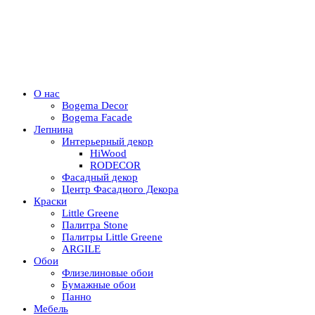
О нас
Bogema Decor
Bogema Facade
Лепнина
Интерьерный декор
HiWood
RODECOR
Фасадный декор
Центр Фасадного Декора
Краски
Little Greene
Палитра Stone
Палитры Little Greene
ARGILE
Обои
Флизелиновые обои
Бумажные обои
Панно
Мебель