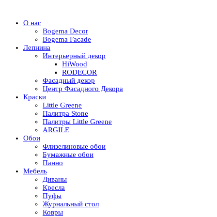
О нас
Bogema Decor
Bogema Facade
Лепнина
Интерьерный декор
HiWood
RODECOR
Фасадный декор
Центр Фасадного Декора
Краски
Little Greene
Палитра Stone
Палитры Little Greene
ARGILE
Обои
Флизелиновые обои
Бумажные обои
Панно
Мебель
Диваны
Кресла
Пуфы
Журнальный стол
Ковры