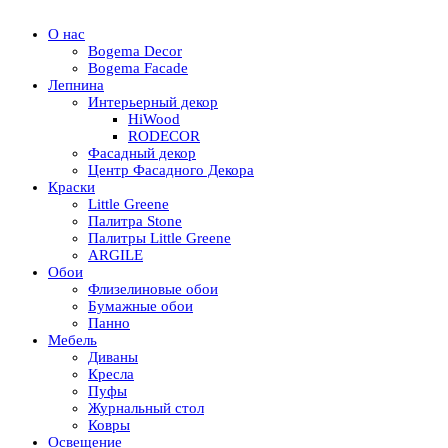
О нас
Bogema Decor
Bogema Facade
Лепнина
Интерьерный декор
HiWood
RODECOR
Фасадный декор
Центр Фасадного Декора
Краски
Little Greene
Палитра Stone
Палитры Little Greene
ARGILE
Обои
Флизелиновые обои
Бумажные обои
Панно
Мебель
Диваны
Кресла
Пуфы
Журнальный стол
Ковры
Освещение