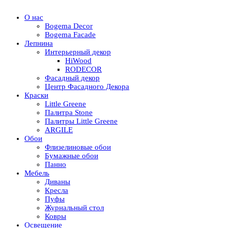
О нас
Bogema Decor
Bogema Facade
Лепнина
Интерьерный декор
HiWood
RODECOR
Фасадный декор
Центр Фасадного Декора
Краски
Little Greene
Палитра Stone
Палитры Little Greene
ARGILE
Обои
Флизелиновые обои
Бумажные обои
Панно
Мебель
Диваны
Кресла
Пуфы
Журнальный стол
Ковры
Освещение