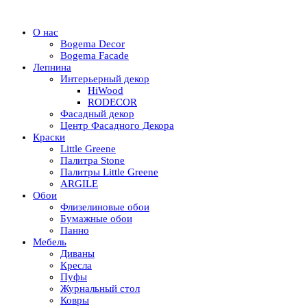
О нас
Bogema Decor
Bogema Facade
Лепнина
Интерьерный декор
HiWood
RODECOR
Фасадный декор
Центр Фасадного Декора
Краски
Little Greene
Палитра Stone
Палитры Little Greene
ARGILE
Обои
Флизелиновые обои
Бумажные обои
Панно
Мебель
Диваны
Кресла
Пуфы
Журнальный стол
Ковры