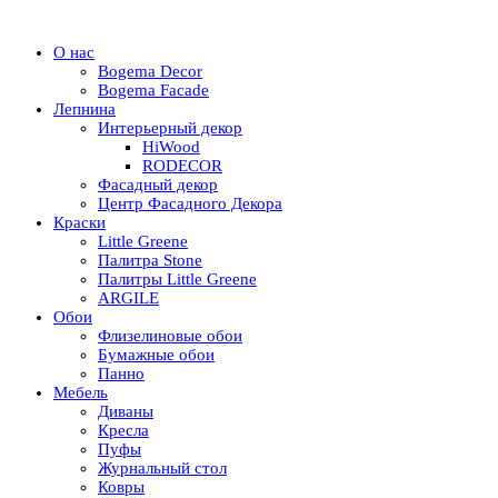
О нас
Bogema Decor
Bogema Facade
Лепнина
Интерьерный декор
HiWood
RODECOR
Фасадный декор
Центр Фасадного Декора
Краски
Little Greene
Палитра Stone
Палитры Little Greene
ARGILE
Обои
Флизелиновые обои
Бумажные обои
Панно
Мебель
Диваны
Кресла
Пуфы
Журнальный стол
Ковры