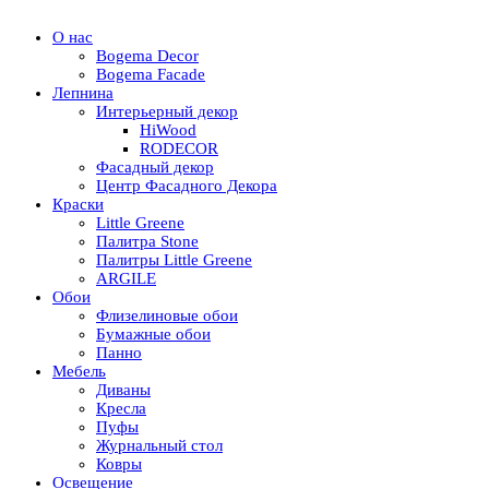
О нас
Bogema Decor
Bogema Facade
Лепнина
Интерьерный декор
HiWood
RODECOR
Фасадный декор
Центр Фасадного Декора
Краски
Little Greene
Палитра Stone
Палитры Little Greene
ARGILE
Обои
Флизелиновые обои
Бумажные обои
Панно
Мебель
Диваны
Кресла
Пуфы
Журнальный стол
Ковры
Освещение