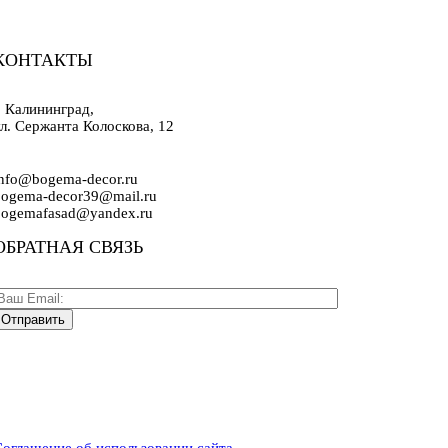
КОНТАКТЫ
. Калининград,
л. Сержанта Колоскова, 12
info@bogema-decor.ru
bogema-decor39@mail.ru
bogemafasad@yandex.ru
ОБРАТНАЯ СВЯЗЬ
Соглашение об использовании сайта