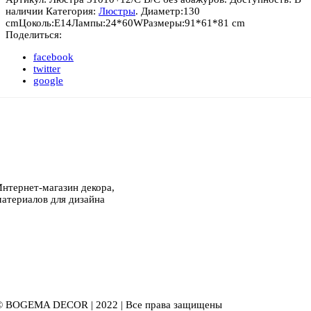
наличии
Категория:
Люстры
.
Диаметр:
130
cm
Цоколь:
E14
Лампы:
24*60W
Размеры:
91*61*81 cm
Поделиться:
facebook
twitter
google
Интернет-магазин декора,
материалов для дизайна
© BOGEMA DECOR | 2022 | Все права защищены