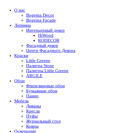
О нас
Bogema Decor
Bogema Facade
Лепнина
Интерьерный декор
HiWood
RODECOR
Фасадный декор
Центр Фасадного Декора
Краски
Little Greene
Палитра Stone
Палитры Little Greene
ARGILE
Обои
Флизелиновые обои
Бумажные обои
Панно
Мебель
Диваны
Кресла
Пуфы
Журнальный стол
Ковры
Освещение