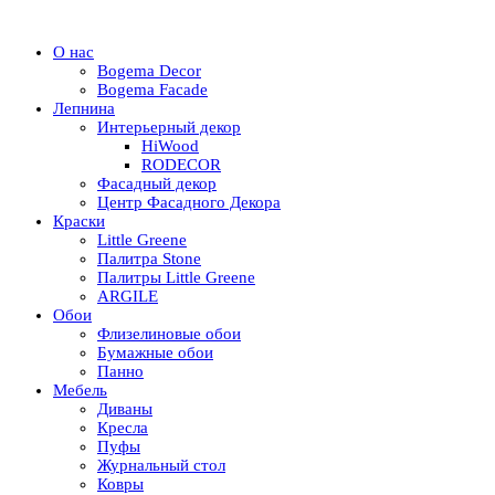
О нас
Bogema Decor
Bogema Facade
Лепнина
Интерьерный декор
HiWood
RODECOR
Фасадный декор
Центр Фасадного Декора
Краски
Little Greene
Палитра Stone
Палитры Little Greene
ARGILE
Обои
Флизелиновые обои
Бумажные обои
Панно
Мебель
Диваны
Кресла
Пуфы
Журнальный стол
Ковры