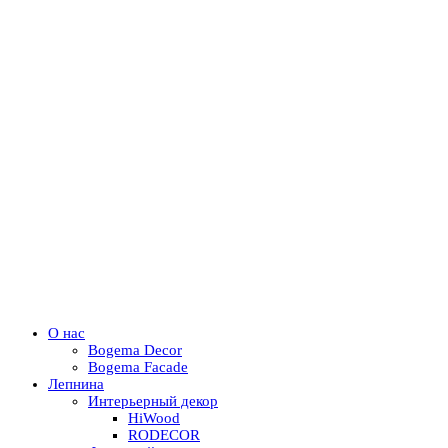
О нас
Bogema Decor
Bogema Facade
Лепнина
Интерьерный декор
HiWood
RODECOR