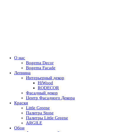
О нас
Bogema Decor
Bogema Facade
Лепнина
Интерьерный декор
HiWood
RODECOR
Фасадный декор
Центр Фасадного Декора
Краски
Little Greene
Палитра Stone
Палитры Little Greene
ARGILE
Обои