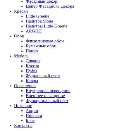
Фасадный декор
Центр Фасадного Декора
Краски
Little Greene
Палитра Stone
Палитры Little Greene
ARGILE
Обои
Флизелиновые обои
Бумажные обои
Панно
Мебель
Диваны
Кресла
Пуфы
Журнальный стол
Ковры
Освещение
Внутреннее освещение
Внешнее освещение
Функциональный свет
Полезное
Акции
Новости
Блог
Контакты