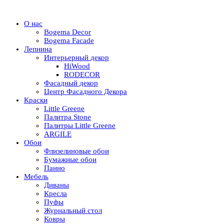
О нас
Bogema Decor
Bogema Facade
Лепнина
Интерьерный декор
HiWood
RODECOR
Фасадный декор
Центр Фасадного Декора
Краски
Little Greene
Палитра Stone
Палитры Little Greene
ARGILE
Обои
Флизелиновые обои
Бумажные обои
Панно
Мебель
Диваны
Кресла
Пуфы
Журнальный стол
Ковры