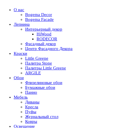
О нас
Bogema Decor
Bogema Facade
Лепнина
Интерьерный декор
HiWood
RODECOR
Фасадный декор
Центр Фасадного Декора
Краски
Little Greene
Палитра Stone
Палитры Little Greene
ARGILE
Обои
Флизелиновые обои
Бумажные обои
Панно
Мебель
Диваны
Кресла
Пуфы
Журнальный стол
Ковры
Освещение