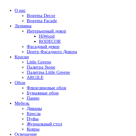
О нас
Bogema Decor
Bogema Facade
Лепнина
Интерьерный декор
HiWood
RODECOR
Фасадный декор
Центр Фасадного Декора
Краски
Little Greene
Палитра Stone
Палитры Little Greene
ARGILE
Обои
Флизелиновые обои
Бумажные обои
Панно
Мебель
Диваны
Кресла
Пуфы
Журнальный стол
Ковры
Освещение