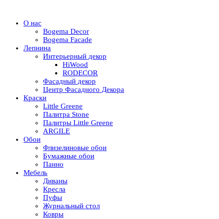
О нас
Bogema Decor
Bogema Facade
Лепнина
Интерьерный декор
HiWood
RODECOR
Фасадный декор
Центр Фасадного Декора
Краски
Little Greene
Палитра Stone
Палитры Little Greene
ARGILE
Обои
Флизелиновые обои
Бумажные обои
Панно
Мебель
Диваны
Кресла
Пуфы
Журнальный стол
Ковры