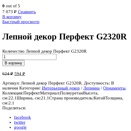
0
out of 5
7 073
₽
Сравнить
В корзину
Быстрый просмотр
Лепной декор Перфект G2320R
Количество Лепной декор Перфект G2320R
В корзину
624
₽
594
₽
Артикул:
Лепной декор Перфект G2320R
.
Доступность:
В
наличии
Категории:
Интерьерный декор
/
Лепнина
/
Орнаменты
.
Коллекция:
Перфект
Материал:
Полиуретан
Высота,
см:
22.1
Ширина, см:
21.1
Страна производитель:
Китай
Толщина,
см:
2.1
Поделиться:
facebook
twitter
google