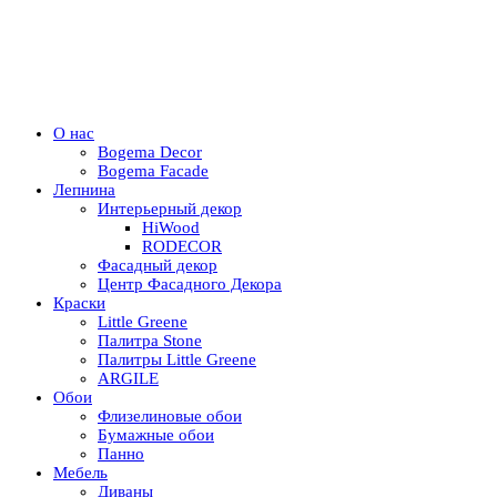
О нас
Bogema Decor
Bogema Facade
Лепнина
Интерьерный декор
HiWood
RODECOR
Фасадный декор
Центр Фасадного Декора
Краски
Little Greene
Палитра Stone
Палитры Little Greene
ARGILE
Обои
Флизелиновые обои
Бумажные обои
Панно
Мебель
Диваны