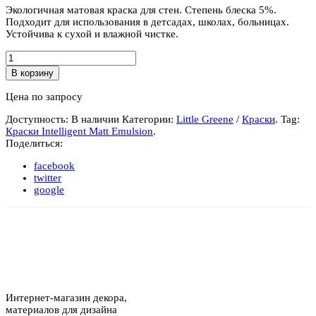
Экологичная матовая краска для стен. Степень блеска 5%.
Подходит для использования в детсадах, школах, больницах.
Устойчива к сухой и влажной чистке.
Количество
Краска
В корзину
Intelligent
Matt
Цена по запросу
Emulsion
-
Доступность:
В наличии
Категории:
Little Greene
/
Краски
.
Tag:
10литров
Краски Intelligent Matt Emulsion
.
Поделиться:
facebook
twitter
google
Интернет-магазин декора,
материалов для дизайна