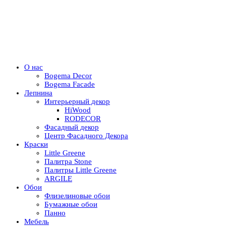
О нас
Bogema Decor
Bogema Facade
Лепнина
Интерьерный декор
HiWood
RODECOR
Фасадный декор
Центр Фасадного Декора
Краски
Little Greene
Палитра Stone
Палитры Little Greene
ARGILE
Обои
Флизелиновые обои
Бумажные обои
Панно
Мебель