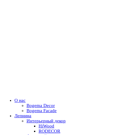
О нас
Bogema Decor
Bogema Facade
Лепнина
Интерьерный декор
HiWood
RODECOR