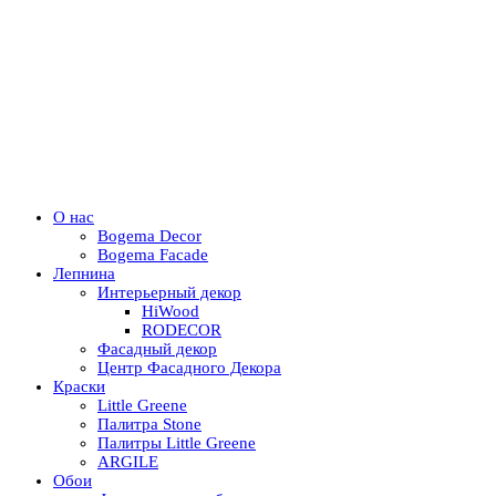
О нас
Bogema Decor
Bogema Facade
Лепнина
Интерьерный декор
HiWood
RODECOR
Фасадный декор
Центр Фасадного Декора
Краски
Little Greene
Палитра Stone
Палитры Little Greene
ARGILE
Обои