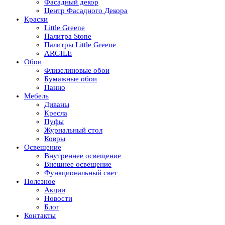
Фасадный декор
Центр Фасадного Декора
Краски
Little Greene
Палитра Stone
Палитры Little Greene
ARGILE
Обои
Флизелиновые обои
Бумажные обои
Панно
Мебель
Диваны
Кресла
Пуфы
Журнальный стол
Ковры
Освещение
Внутреннее освещение
Внешнее освещение
Функциональный свет
Полезное
Акции
Новости
Блог
Контакты