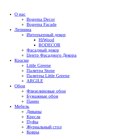
О нас
Bogema Decor
Bogema Facade
Лепнина
Интерьерный декор
HiWood
RODECOR
Фасадный декор
Центр Фасадного Декора
Краски
Little Greene
Палитра Stone
Палитры Little Greene
ARGILE
Обои
Флизелиновые обои
Бумажные обои
Панно
Мебель
Диваны
Кресла
Пуфы
Журнальный стол
Ковры