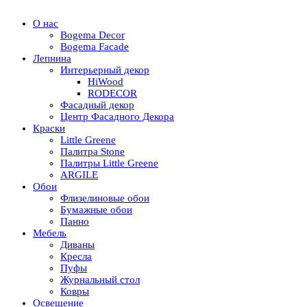
О нас
Bogema Decor
Bogema Facade
Лепнина
Интерьерный декор
HiWood
RODECOR
Фасадный декор
Центр Фасадного Декора
Краски
Little Greene
Палитра Stone
Палитры Little Greene
ARGILE
Обои
Флизелиновые обои
Бумажные обои
Панно
Мебель
Диваны
Кресла
Пуфы
Журнальный стол
Ковры
Освещение