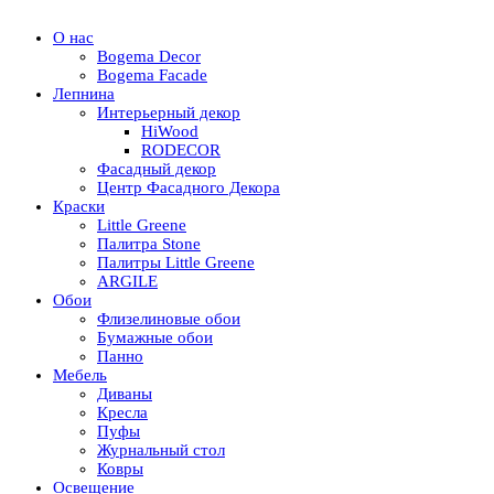
О нас
Bogema Decor
Bogema Facade
Лепнина
Интерьерный декор
HiWood
RODECOR
Фасадный декор
Центр Фасадного Декора
Краски
Little Greene
Палитра Stone
Палитры Little Greene
ARGILE
Обои
Флизелиновые обои
Бумажные обои
Панно
Мебель
Диваны
Кресла
Пуфы
Журнальный стол
Ковры
Освещение