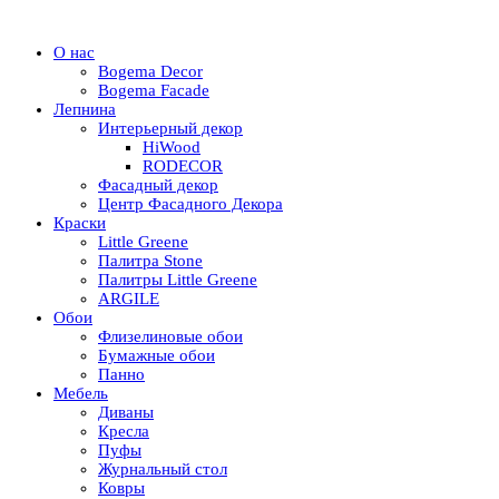
О нас
Bogema Decor
Bogema Facade
Лепнина
Интерьерный декор
HiWood
RODECOR
Фасадный декор
Центр Фасадного Декора
Краски
Little Greene
Палитра Stone
Палитры Little Greene
ARGILE
Обои
Флизелиновые обои
Бумажные обои
Панно
Мебель
Диваны
Кресла
Пуфы
Журнальный стол
Ковры