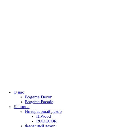
О нас
Bogema Decor
Bogema Facade
Лепнина
Интерьерный декор
HiWood
RODECOR
Фасадный декор