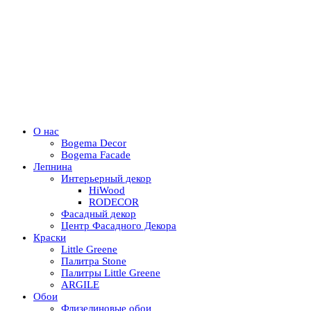
О нас
Bogema Decor
Bogema Facade
Лепнина
Интерьерный декор
HiWood
RODECOR
Фасадный декор
Центр Фасадного Декора
Краски
Little Greene
Палитра Stone
Палитры Little Greene
ARGILE
Обои
Флизелиновые обои