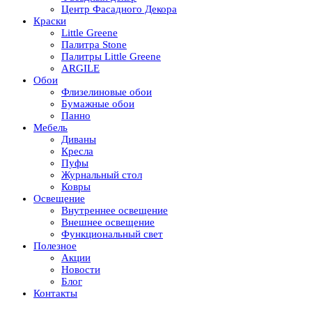
Центр Фасадного Декора
Краски
Little Greene
Палитра Stone
Палитры Little Greene
ARGILE
Обои
Флизелиновые обои
Бумажные обои
Панно
Мебель
Диваны
Кресла
Пуфы
Журнальный стол
Ковры
Освещение
Внутреннее освещение
Внешнее освещение
Функциональный свет
Полезное
Акции
Новости
Блог
Контакты